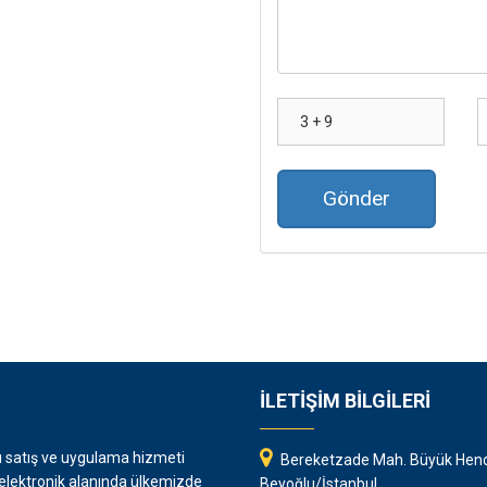
Gönder
İLETİŞİM BİLGİLERİ
rı satış ve uygulama hizmeti
Bereketzade Mah. Büyük Hend
 elektronik alanında ülkemizde
Beyoğlu/İstanbul