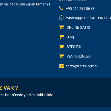
urt dışı tedariğini yapan firmamız
+90 212 251 06 88
Whatsapp: +90 541 394 113
ONLİNE SATIŞ
Blog
SPESİFİK
YENİ ÜRÜNLER
ferza@ferza.com.tr
Z VAR ?
rek kısa sürede yardım alabilirsiniz.