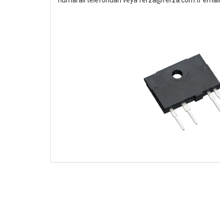
numaralı telefondan veya ferza@ferza.com.tr email a