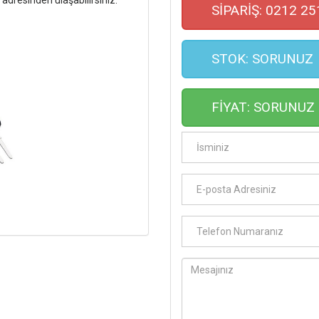
dresinden ulaşabilirsiniz.
SİPARİŞ: 0212 25
STOK: SORUNUZ
FİYAT: SORUNUZ