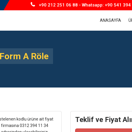
+90 212 251 06 88 - Whatsapp: +90 541 394 
ANASAYFA
Ü
Form A Röle
Teklif ve Fiyat Alı
telenen kodlu ürüne ait fiyat
ŞTİ firmasına 0312 394 11 34