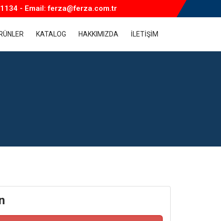
1134 - Email: ferza@ferza.com.tr
RÜNLER
KATALOG
HAKKIMIZDA
İLETİŞİM
n