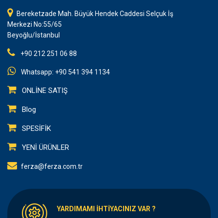
Bereketzade Mah. Büyük Hendek Caddesi Selçuk İş
Merkezi No:55/65
Beyoğlu/İstanbul
+90 212 251 06 88
Whatsapp: +90 541 394 1134
ONLİNE SATIŞ
Blog
SPESİFİK
YENİ ÜRÜNLER
ferza@ferza.com.tr
YARDIMAMI İHTİYACINIZ VAR ?