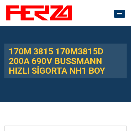
170M 3815 170M3815D
200A 690V BUSSMANN
HIZLI SİGORTA NH1 BOY