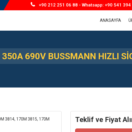
+90 212 251 06 88 - Whatsapp: +90 541 394 
ANASAYFA
Ü
 350A 690V BUSSMANN HIZLI S
Teklif ve Fiyat Alı
0M 3814, 170M 3815, 170M