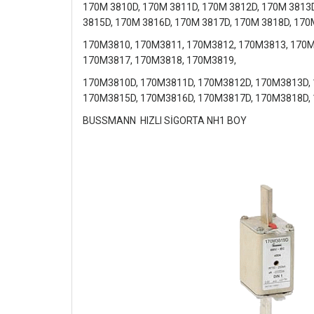
170M 3810D, 170M 3811D, 170M 3812D, 170M 3813
3815D, 170M 3816D, 170M 3817D, 170M 3818D, 170
170M3810, 170M3811, 170M3812, 170M3813, 170M
170M3817, 170M3818, 170M3819,
170M3810D, 170M3811D, 170M3812D, 170M3813D,
170M3815D, 170M3816D, 170M3817D, 170M3818D,
BUSSMANN HIZLI SİGORTA NH1 BOY