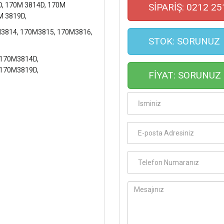
D, 170M 3814D, 170M
SİPARİŞ: 0212 25
M 3819D,
3814, 170M3815, 170M3816,
STOK: SORUNUZ
 170M3814D,
 170M3819D,
FİYAT: SORUNUZ