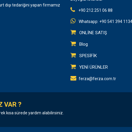
urt dışı tedariğini yapan firmamız
+90 212 251 06 88
Whatsapp: +90 541 394 113
ONLİNE SATIŞ
Blog
SPESİFİK
YENİ ÜRÜNLER
ferza@ferza.com.tr
Z VAR ?
rek kısa sürede yardım alabilirsiniz.