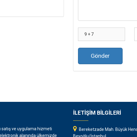
Gönder
İLETİŞİM BİLGİLERİ
rı satış ve uygulama hizmeti
Bereketzade Mah. Büyük Hend
 elektronik alanında ülkemizde
Beyoğlu/İstanbul