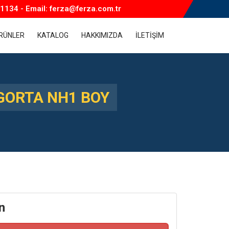
1134 - Email: ferza@ferza.com.tr
RÜNLER
KATALOG
HAKKIMIZDA
İLETİŞİM
İGORTA NH1 BOY
n