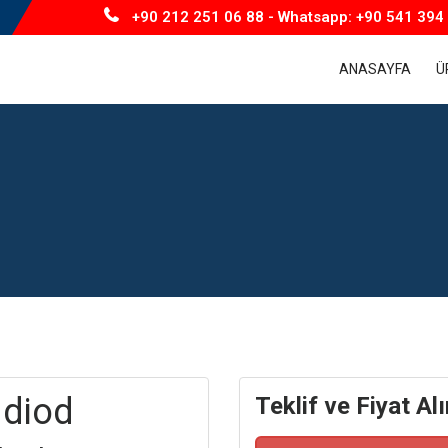
+90 212 251 06 88 - Whatsapp: +90 541 394 
ANASAYFA
Ü
 diod
Teklif ve Fiyat Alı