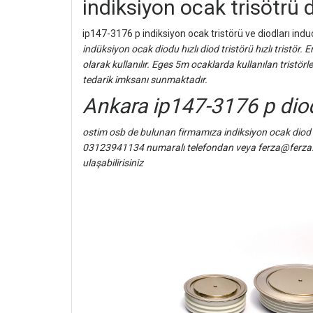
indiksiyon ocak trisötrü 
ip147-3176 p indiksiyon ocak tristörü ve diodları ind
indüksiyon ocak diodu hızlı diod tristörü hızlı tristör. 
olarak kullanılır. Eges 5m ocaklarda kullanılan tristörle
tedarik imksanı sunmaktadır.
Ankara ip147-3176 p diod
ostim osb de bulunan firmamıza indiksiyon ocak diod v
03123941134 numaralı telefondan veya ferza@ferza.
ulaşabilirisiniz