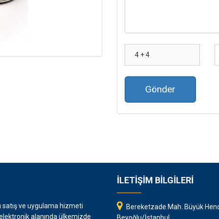
Gönder
İLETİŞİM BİLGİLERİ
rı satış ve uygulama hizmeti
Bereketzade Mah. Büyük Hend
 elektronik alanında ülkemizde
Beyoğlu/İstanbul