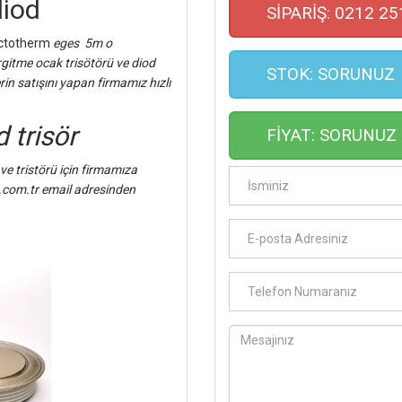
diod
SİPARİŞ: 0212 25
uctotherm
eges 5m o
Ergitme ocak trisötörü ve diod
STOK: SORUNUZ
rin satışını yapan firmamız hızlı
 trisör
FİYAT: SORUNUZ
e tristörü için firmamıza
com.tr email adresinden