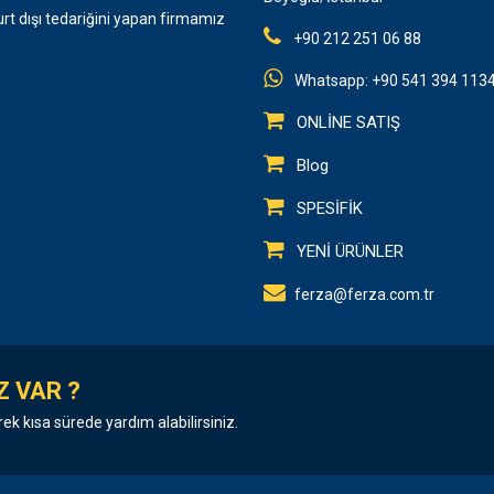
urt dışı tedariğini yapan firmamız
+90 212 251 06 88
Whatsapp: +90 541 394 113
ONLİNE SATIŞ
Blog
SPESİFİK
YENİ ÜRÜNLER
ferza@ferza.com.tr
Z VAR ?
rek kısa sürede yardım alabilirsiniz.