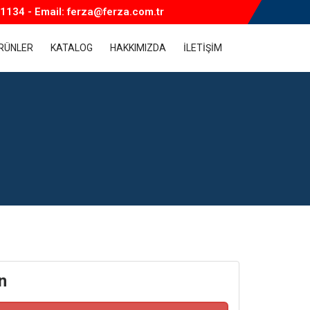
1134 - Email: ferza@ferza.com.tr
RÜNLER
KATALOG
HAKKIMIZDA
İLETİŞİM
n