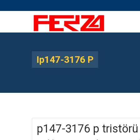
Ip147-3176 P
p147-3176 p tristörü