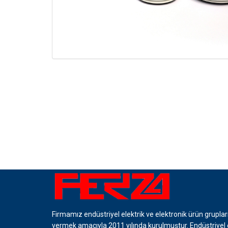
Firmamız endüstriyel elektrik ve elektronik ürün grupla
vermek amacıyla 2011 yılında kurulmuştur. Endüstriyel