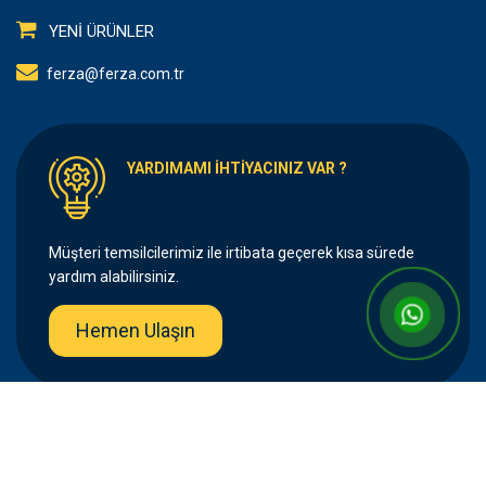
YENİ ÜRÜNLER
ferza@ferza.com.tr
YARDIMAMI İHTİYACINIZ VAR ?
Müşteri temsilcilerimiz ile irtibata geçerek kısa sürede
yardım alabilirsiniz.
Hemen Ulaşın